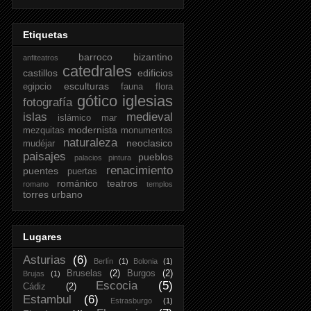
Etiquetas
barroco
bizantino
anfiteatros
catedrales
castillos
edificios
esculturas
egipcio
fauna
flora
gótico
iglesias
fotografía
islas
medieval
islámico
mar
modernista
mezquitas
monumentos
naturaleza
neoclasico
mudéjar
paisajes
pueblos
palacios
pintura
renacimiento
puentes
puertas
románico
teatros
romano
templos
torres
urbano
Lugares
Asturias
(6)
Berlín
(1)
Bolonia
(1)
Bruselas
(2)
Burgos
(2)
Brujas
(1)
Escocia
(5)
Cádiz
(2)
Estambul
(6)
Estrasburgo
(1)