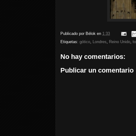
Publicado por
Bélok
en
1:33
Etiquetas:
gótico
,
Londres
,
Reino Unido
,
to
No hay comentarios:
Publicar un comentario