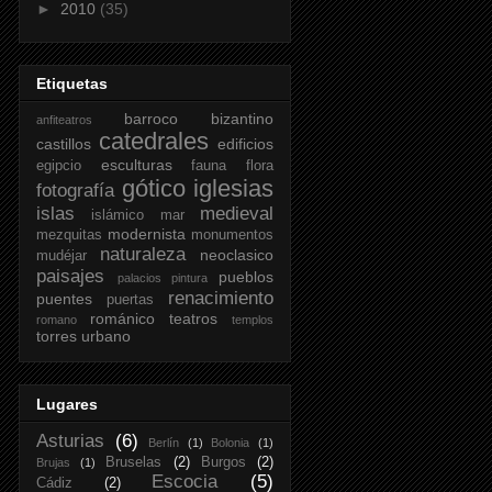
►
2010
(35)
Etiquetas
barroco
bizantino
anfiteatros
catedrales
castillos
edificios
esculturas
egipcio
fauna
flora
gótico
iglesias
fotografía
islas
medieval
islámico
mar
modernista
mezquitas
monumentos
naturaleza
neoclasico
mudéjar
paisajes
pueblos
palacios
pintura
renacimiento
puentes
puertas
románico
teatros
romano
templos
torres
urbano
Lugares
Asturias
(6)
Berlín
(1)
Bolonia
(1)
Bruselas
(2)
Burgos
(2)
Brujas
(1)
Escocia
(5)
Cádiz
(2)