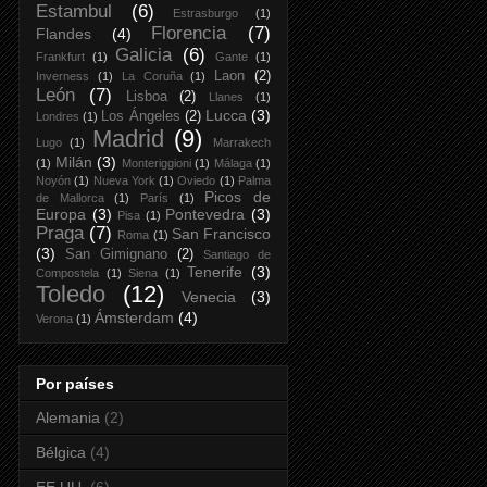
Estambul
(6)
Estrasburgo
(1)
Florencia
(7)
Flandes
(4)
Galicia
(6)
Frankfurt
(1)
Gante
(1)
Laon
(2)
Inverness
(1)
La Coruña
(1)
León
(7)
Lisboa
(2)
Llanes
(1)
Lucca
(3)
Los Ángeles
(2)
Londres
(1)
Madrid
(9)
Lugo
(1)
Marrakech
Milán
(3)
(1)
Monteriggioni
(1)
Málaga
(1)
Noyón
(1)
Nueva York
(1)
Oviedo
(1)
Palma
Picos de
de Mallorca
(1)
París
(1)
Europa
(3)
Pontevedra
(3)
Pisa
(1)
Praga
(7)
San Francisco
Roma
(1)
(3)
San Gimignano
(2)
Santiago de
Tenerife
(3)
Compostela
(1)
Siena
(1)
Toledo
(12)
Venecia
(3)
Ámsterdam
(4)
Verona
(1)
Por países
Alemania
(2)
Bélgica
(4)