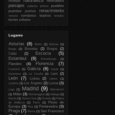
naturaleza
neoclasico
mudéjar
paisajes
pueblos
palacios
pintura
renacimiento
puentes
puertas
románico
teatros
romano
templos
torres
urbano
Lugares
Asturias
(6)
Berlín
(1)
Bolonia
(1)
Bruselas
(2)
Burgos
(2)
Brujas
(1)
Escocia
(5)
Cádiz
(2)
Estambul
(6)
Estrasburgo
(1)
Florencia
(7)
Flandes
(4)
Galicia
(6)
Frankfurt
(1)
Gante
(1)
Laon
(2)
Inverness
(1)
La Coruña
(1)
León
(7)
Lisboa
(2)
Llanes
(1)
Lucca
(3)
Los Ángeles
(2)
Londres
(1)
Madrid
(9)
Lugo
(1)
Marrakech
Milán
(3)
(1)
Monteriggioni
(1)
Málaga
(1)
Noyón
(1)
Nueva York
(1)
Oviedo
(1)
Palma
Picos de
de Mallorca
(1)
París
(1)
Europa
(3)
Pontevedra
(3)
Pisa
(1)
Praga
(7)
San Francisco
Roma
(1)