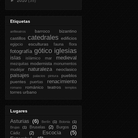
►
2010
(35)
Etiquetas
barroco
bizantino
anfiteatros
catedrales
castillos
edificios
esculturas
egipcio
fauna
flora
gótico
iglesias
fotografía
islas
medieval
islámico
mar
modernista
mezquitas
monumentos
naturaleza
neoclasico
mudéjar
paisajes
pueblos
palacios
pintura
renacimiento
puentes
puertas
románico
teatros
romano
templos
torres
urbano
Lugares
Asturias
(6)
Berlín
(1)
Bolonia
(1)
Bruselas
(2)
Burgos
(2)
Brujas
(1)
Escocia
(5)
Cádiz
(2)