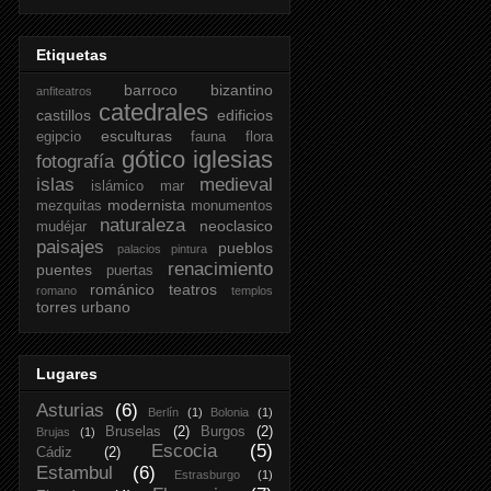
Etiquetas
barroco
bizantino
anfiteatros
catedrales
castillos
edificios
esculturas
egipcio
fauna
flora
gótico
iglesias
fotografía
islas
medieval
islámico
mar
modernista
mezquitas
monumentos
naturaleza
neoclasico
mudéjar
paisajes
pueblos
palacios
pintura
renacimiento
puentes
puertas
románico
teatros
romano
templos
torres
urbano
Lugares
Asturias
(6)
Berlín
(1)
Bolonia
(1)
Bruselas
(2)
Burgos
(2)
Brujas
(1)
Escocia
(5)
Cádiz
(2)
Estambul
(6)
Estrasburgo
(1)