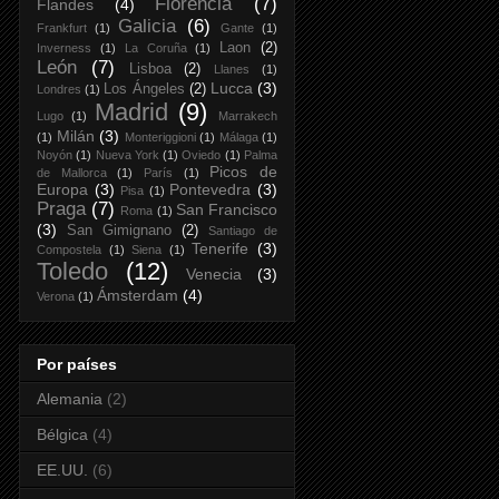
Florencia
(7)
Flandes
(4)
Galicia
(6)
Frankfurt
(1)
Gante
(1)
Laon
(2)
Inverness
(1)
La Coruña
(1)
León
(7)
Lisboa
(2)
Llanes
(1)
Lucca
(3)
Los Ángeles
(2)
Londres
(1)
Madrid
(9)
Lugo
(1)
Marrakech
Milán
(3)
(1)
Monteriggioni
(1)
Málaga
(1)
Noyón
(1)
Nueva York
(1)
Oviedo
(1)
Palma
Picos de
de Mallorca
(1)
París
(1)
Europa
(3)
Pontevedra
(3)
Pisa
(1)
Praga
(7)
San Francisco
Roma
(1)
(3)
San Gimignano
(2)
Santiago de
Tenerife
(3)
Compostela
(1)
Siena
(1)
Toledo
(12)
Venecia
(3)
Ámsterdam
(4)
Verona
(1)
Por países
Alemania
(2)
Bélgica
(4)
EE.UU.
(6)